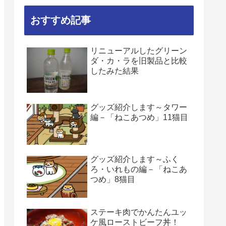
おすすめ記事
リニューアルしたグリーン
ダ・カ・ラを旧製品と比較
したみた結果
グッズ紹介します～タワー
編－「ねこあつめ」11猫目
グッズ紹介します～ふく
ろ・いれもの編－「ねこあ
つめ」8猫目
ステーキ肉でかんたんユッ
ケ風ローストビーフ丼！