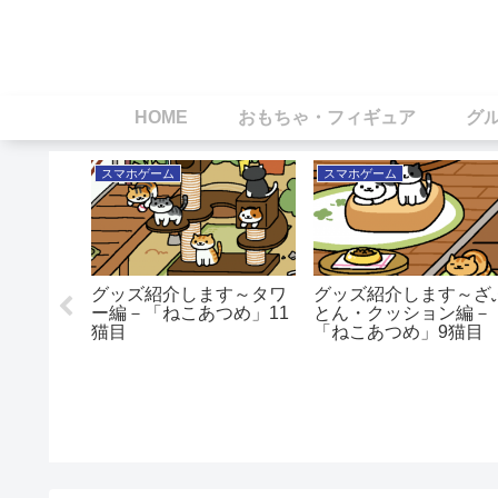
HOME
おもちゃ・フィギュア
グ
スマホゲーム
スマホゲーム
マのヨー
でロース
てみた
グッズ紹介します～タワ
グッズ紹介します～ざ
ー編－「ねこあつめ」11
とん・クッション編－
猫目
「ねこあつめ」9猫目
（4/22更新）