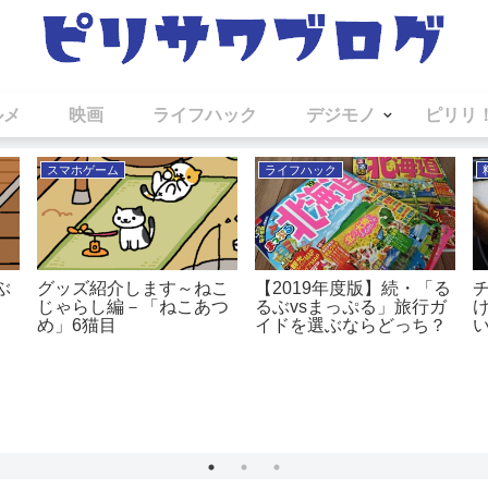
ルメ
映画
ライフハック
デジモノ
ピリリ
スマホゲーム
ライフハック
ぶ
グッズ紹介します～ねこ
【2019年度版】続・「る
じゃらし編－「ねこあつ
るぶvsまっぷる」旅行ガ
め」6猫目
イドを選ぶならどっち？