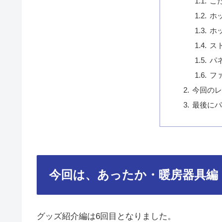
こ
ホ
ホ
ス
パ
フ
今回のレ
最後にパ
今回は、あったか・暖房器具編
グッズ紹介編は6回目となりました。