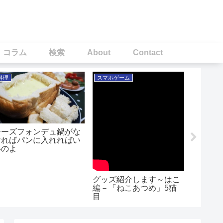
！コラム
検索
About
Contact
料理
スマホゲーム
料理
チーズフォンデュ鍋がな
ステー
ければパンに入れればい
ッケ風
いのよ
丼！
グッズ紹介します～はこ
編－「ねこあつめ」5猫
目