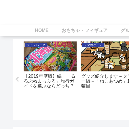
HOME
おもちゃ・フィギュア
グ
ライフハック
スマホゲーム
強の革
ック・ウ
【2019年度版】続・「る
グッズ紹介します～タ
るぶvsまっぷる」旅行ガ
ー編－「ねこあつめ」1
イドを選ぶならどっち？
猫目