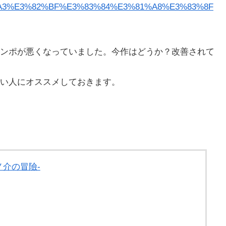
3%83%A3%E3%82%BF%E3%83%84%E3%81%A8%E3%83%8F
ンポが悪くなっていました。今作はどうか？改善されて
い人にオススメしておきます。
ノ介の冒險-
楽天市場
Yahooショッピング