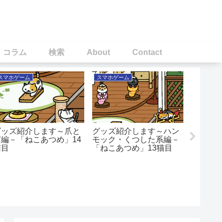
！コラム
検索
About
Contact
スマホゲーム
スマホゲーム
スマホゲ
グッズ紹介します～爪と
グッズ紹介します～ハン
グッズ
ぎ編－「ねこあつめ」14
モック・くつした系編－
とん・
猫目
「ねこあつめ」13猫目
「ねこあ
（4/22