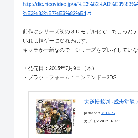
http://dic.nicovideo.jp/a/%E3%82%AD%E
%E3%82%B7%E3%82%B4
前作はシリーズ初の３Ｄモデル化で、ちょっとテ
いれば神ゲーになれるはず。
キャラが一新なので、シリーズをプレイしていな
・発売日：2015年7月9日（木）
・プラットフォーム：ニンテンドー3DS
大逆転裁判 -成歩堂龍
posted with
カエレバ
カプコン 2015-07-09
Amazon