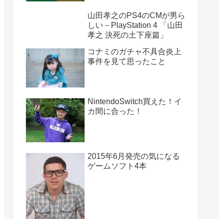
山田孝之のPS4のCMが男ら
しい－PlayStation 4 「山田
孝之 決死の土下座篇」
コナミのガチャ不具合炎上
事件を見て思ったこと
NintendoSwitch買えた！イ
カ間に合った！
2015年6月発売の気になる
ゲームソフト4本