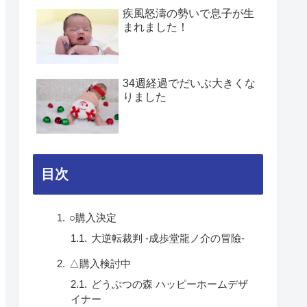
疾風怒濤の勢いで息子が生
まれました！
34週経過でだいぶ大きくな
りました
目次
○購入決定
大逆転裁判 -成歩堂龍ノ介の冒險-
△購入検討中
どうぶつの森 ハッピーホームデザ
イナー