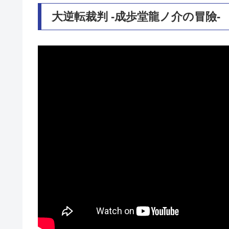
大逆転裁判 -成歩堂龍ノ介の冒險-