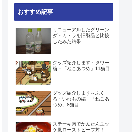
おすすめ記事
リニューアルしたグリーン
ダ・カ・ラを旧製品と比較
したみた結果
グッズ紹介します～タワー
編－「ねこあつめ」11猫目
グッズ紹介します～ふく
ろ・いれもの編－「ねこあ
つめ」8猫目
ステーキ肉でかんたんユッ
ケ風ローストビーフ丼！