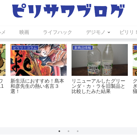
ルメ
映画
ライフハック
デジモノ
ピリリ
ピリリ！コラム
新商品情報
ワ
新生活におすすめ！島本
リニューアルしたグリー
1
和彦先生の熱い名言３
ンダ・カ・ラを旧製品と
選！
比較したみた結果