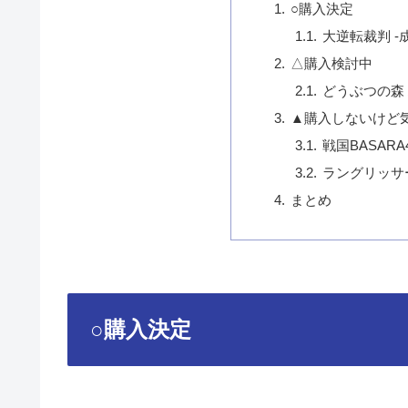
○購入決定
大逆転裁判 -
△購入検討中
どうぶつの森
▲購入しないけど
戦国BASARA
ラングリッサ
まとめ
○購入決定