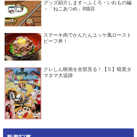
グッズ紹介します～ふくろ・いれもの編
－「ねこあつめ」8猫目
ステーキ肉でかんたんユッケ風ロースト
ビーフ丼！
クレしん映画を全部見る！【５】暗黒タ
マタマ大追跡