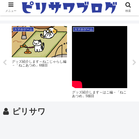
メニュー
検索
スマホゲーム
スマホゲーム
ピ
クッ
目
グッズ紹介します～ねこじゃらし編
新生
－「ねこあつめ」6猫目
熱い
グッズ紹介します～はこ編－「ねこ
あつめ」5猫目
ピリサワ