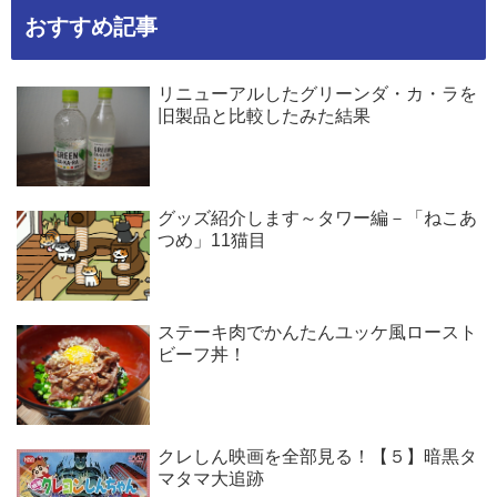
おすすめ記事
リニューアルしたグリーンダ・カ・ラを
旧製品と比較したみた結果
グッズ紹介します～タワー編－「ねこあ
つめ」11猫目
ステーキ肉でかんたんユッケ風ロースト
ビーフ丼！
クレしん映画を全部見る！【５】暗黒タ
マタマ大追跡