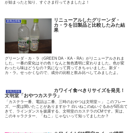
が始まったと知り、すぐさま行ってきましたよ！
リニューアルしたグリーンダ・
新商品情報
カ・ラを旧製品と比較したみた結
果
グリーンダ・カ・ラ（GREEN DA・KA・RA）がリニューアルされま
した。一番の変化はその色！なんと無色透明に変わりました。色が変
わったら味はどうなの？気になって買ってきちゃいました。新ダ・
カ・ラ。せっかくなので、成分の比較と飲み比べしてみましたよ。
カワイイ食べきりサイズを発見！
新商品情報
文明堂「おやつカステラ」
「カステラ一番、電話は二番、三時のおやつは文明堂～」 このフレー
ズ、一度は聞いたことがありますか？ 白いねこのぬいぐるみが5匹出て
きて、ラインダンスを披露する、文明堂のカステラのCMです。実は、
このキャラクター、「ねこ」じゃないって知ってましたか？