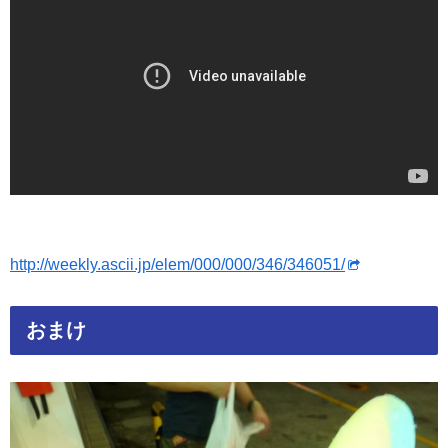
http://weekly.ascii.jp/elem/000/000/346/346051/
おまけ