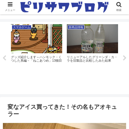
メニュー
検索
スマホゲーム
新商品情報
ス
グッズ紹介します～ハンモック・く
リニューアルしたグリーンダ・カ・
グッ
つした系編－「ねこあつめ」13猫目
ラを旧製品と比較したみた結果
ショ
（4
ねこ
変なアイス買ってきた！その名もアオキュ
ラー