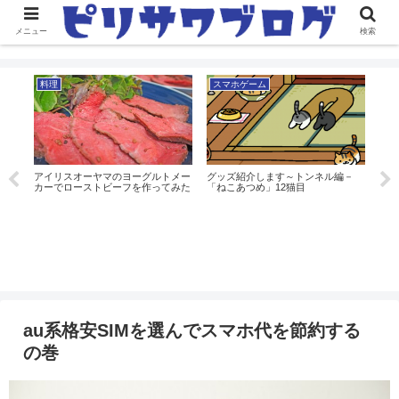
メニュー
検索
料理
スマホゲーム
ピ
！？
アイリスオーヤマのヨーグルトメー
グッズ紹介します～トンネル編－
新生
カーでローストビーフを作ってみた
「ねこあつめ」12猫目
熱い
au系格安SIMを選んでスマホ代を節約する
の巻