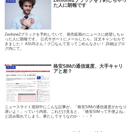
Zenfone2ブラックを予約しちゃっ
スマホ
た人に朗報です
Zenfone2ブラックを予約していて、発売延期のニュースに絶望しちゃ
った人に朗報です。 公式サポートにメールしたら、注文キャンセルで
きました！ ASUSさん！ク◯なんて言ってごめんなさい！ 詳細はブロ
グ内にて。
格安SIMの通信速度、大手キャリ
スマホ
アと差？
ニュースサイト巡回中にこんな記事が。「格安SIMの通信速度がかなり
遅いよ！」っていう内容。これだけ見ると、「格安SIMって不便よね」
と読み取れてしまう。果たしてそうなのか・・・？