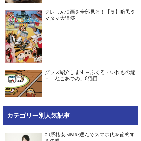
クレしん映画を全部見る！【５】暗黒タ
マタマ大追跡
グッズ紹介します～ふくろ・いれもの編
－「ねこあつめ」8猫目
カテゴリー別人気記事
au系格安SIMを選んでスマホ代を節約す
るの巻