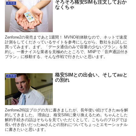
そろそろ格安SIMも注文しておか
スマホ
なくちゃ
Zenfone2の発売まであと1週間！ MVNO初体験なので、ネットで速度
計測をしてくださっているサイトを参考にしながら、数社をお試しに
買ってみます。まず、「データ通信のみで容量の少ないプラン」を契
約し、一番ナイスな業者を見極めたところで、MNPで「音声通話付き
プラン」に移動する、そんな作戦で行きたいと思います。
格安SIMとの出会い、そしてauと
スマホ
の別れ
Zenfone2特設ブログの方に書きましたが、長年使い続けてきたauを解
約してきました。 理由は、格安SIMに乗り換えるため。ちゃんとした
解約手続きの話はそちらを見ていただくとして。こちらのブログでは
長い付き合いだったauさんとの別れについてちょっとエモーショナル
に書きたいと思います。