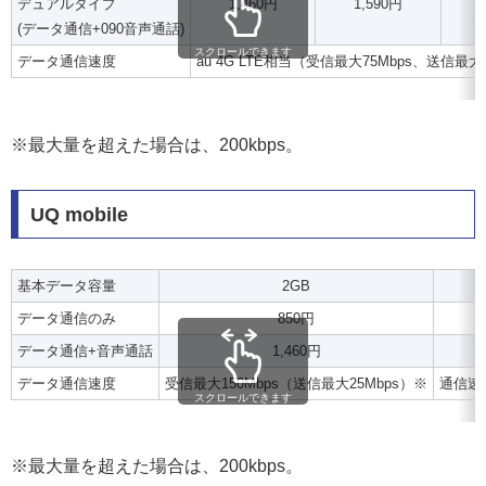
デュアルタイプ
1,460円
1,590円
(データ通信+090音声通話)
スクロールできます
データ通信速度
au 4G LTE相当（受信最大75Mbps、送信最大
※最大量を超えた場合は、200kbps。
UQ mobile
基本データ容量
2GB
データ通信のみ
850円
データ通信+音声通話
1,460円
データ通信速度
受信最大150Mbps（送信最大25Mbps）※
通信速度
スクロールできます
※最大量を超えた場合は、200kbps。