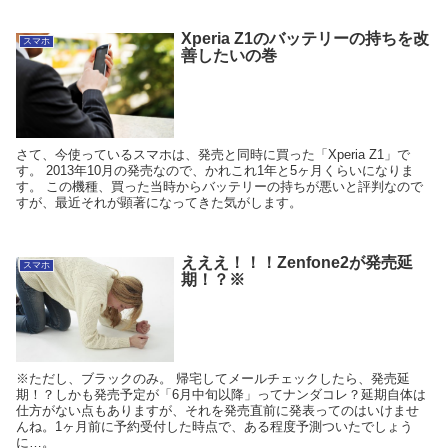
Xperia Z1のバッテリーの持ちを改
スマホ
善したいの巻
さて、今使っているスマホは、発売と同時に買った「Xperia Z1」で
す。 2013年10月の発売なので、かれこれ1年と5ヶ月くらいになりま
す。 この機種、買った当時からバッテリーの持ちが悪いと評判なので
すが、最近それが顕著になってきた気がします。
えええ！！！Zenfone2が発売延
スマホ
期！？※
※ただし、ブラックのみ。 帰宅してメールチェックしたら、発売延
期！？しかも発売予定が「6月中旬以降」ってナンダコレ？延期自体は
仕方がない点もありますが、それを発売直前に発表ってのはいけませ
んね。1ヶ月前に予約受付した時点で、ある程度予測ついたでしょう
に…。