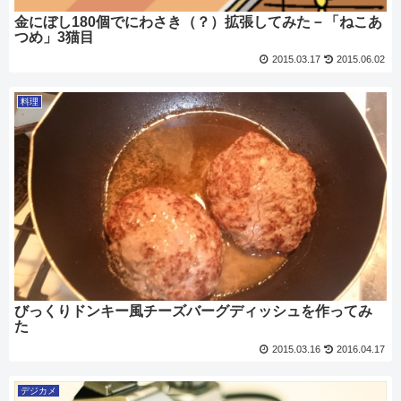
金にぼし180個でにわさき（？）拡張してみた－「ねこあ
つめ」3猫目
2015.03.17
2015.06.02
料理
びっくりドンキー風チーズバーグディッシュを作ってみ
た
2015.03.16
2016.04.17
デジカメ