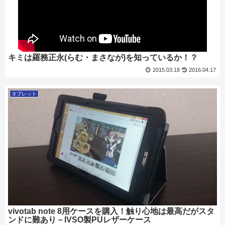
キミは羅務正永(らむ・まさなが)を知っているか！？
2015.03.18
2016.04.17
タブレット
vivotab note 8用ケースを購入！触り心地は最高だがスタ
ンドに難あり－IVSO製PUレザーケース