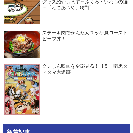
グッズ紹介します～ふくろ・いれもの編
－「ねこあつめ」8猫目
ステーキ肉でかんたんユッケ風ロースト
ビーフ丼！
クレしん映画を全部見る！【５】暗黒タ
マタマ大追跡
新着記事