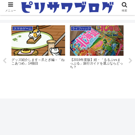
メニュー
検索
スマホゲーム
ライフハック
ス
メー
みた
グッズ紹介します～爪とぎ編－「ね
【2019年度版】続・「るるぶvsま
グッ
こあつめ」14猫目
っぷる」旅行ガイドを選ぶならどっ
こあ
ち？