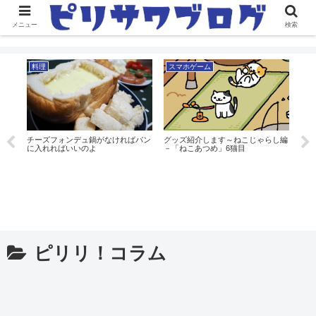
メニュー
検索
料理
スマホゲーム
料
sま
どっ
チーズフォンデュ鍋がなければパン
グッズ紹介します～ねこじゃらし編
ステ
に入れればいいのよ
－「ねこあつめ」6猫目
スト
ピリリ！コラム