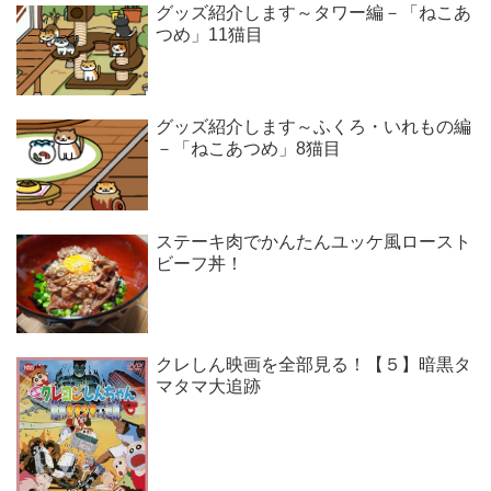
グッズ紹介します～タワー編－「ねこあ
つめ」11猫目
グッズ紹介します～ふくろ・いれもの編
－「ねこあつめ」8猫目
ステーキ肉でかんたんユッケ風ロースト
ビーフ丼！
クレしん映画を全部見る！【５】暗黒タ
マタマ大追跡