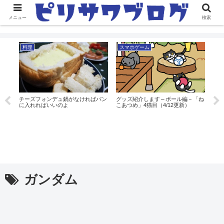
メニュー
検索
料理
スマホゲーム
料
ドロ
チーズフォンデュ鍋がなければパン
グッズ紹介します～ボール編－「ね
アイ
に入れればいいのよ
こあつめ」4猫目（4/12更新）
カー
ガンダム